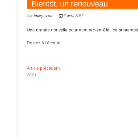
Bientôt, un renouveau
Par
imagescom
3 avril 2021
Une grande nouvelle pour Aum Arc-en-Ciel, ce printemps
Restez à l’écoute…
Navigation
Previous
Article précédent
post:
2021
de
l’article