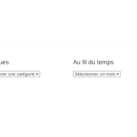
ues
Au fil du temps
s
Au
fil
du
temps