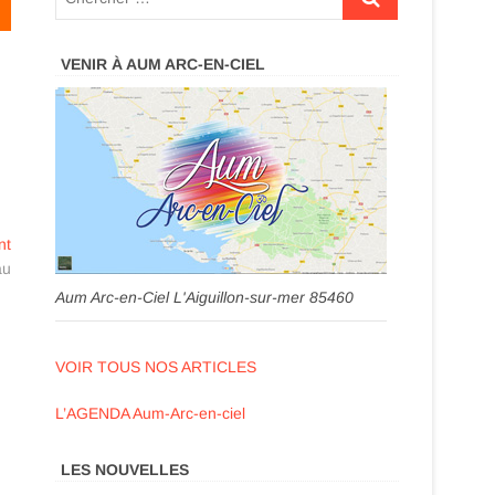
VENIR À AUM ARC-EN-CIEL
Next
nt
post:
au
Aum Arc-en-Ciel L'Aiguillon-sur-mer 85460
VOIR TOUS NOS ARTICLES
L’AGENDA Aum-Arc-en-ciel
LES NOUVELLES