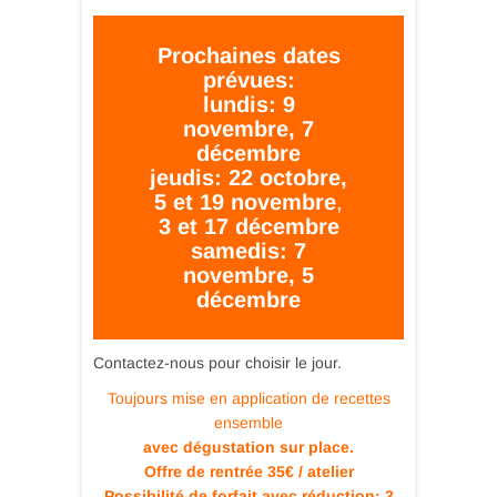
Prochaines dates
prévues:
lundis: 9
novembre, 7
décembre
jeudis: 22 octobre,
5 et 19 novembre
,
3 et 17 décembre
samedis: 7
novembre, 5
décembre
Contactez-nous pour choisir le jour.
Toujours mise en application de recettes
ensemble
avec dégustation sur place.
Offre de rentrée 35€
/ atelier
Possibilité de forfait avec réduction: 3