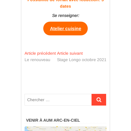
dates
Se renseigner:
Atelier cuisine
Navigation
Previous
Next
Article précédent
Article suivant
post:
post:
Le renouveau
Stage Longo octobre 2021
de
l’article
VENIR À AUM ARC-EN-CIEL